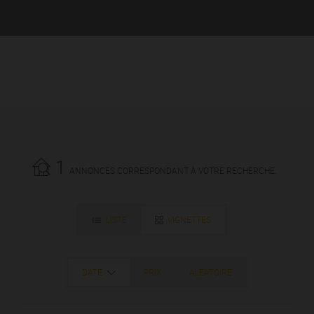
1
ANNONCES CORRESPONDANT À VOTRE RECHERCHE.
LISTE
VIGNETTES
DATE
PRIX
ALÉATOIRE