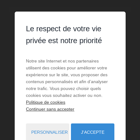
EXCLUSIVITÉ /
VISITE VIRTUELLE
Le respect de votre vie
privée est notre priorité
Notre site Internet et nos partenaires
utilisent des cookies pour améliorer votre
expérience sur le site, vous proposer des
contenus personnalisés et afin d’analyser
notre trafic. Vous pouvez choisir quels
cookies vous souhaitez activer ou non.
Politique de cookies
Continuer sans accepter
VENTE
Propriété Diénay
PERSONNALISER
J'ACCEPTE
6
chambres
2
sdb
1
sde
450
m² de surface
5 684
m² de terrain
1 988,89 €
prix / m²