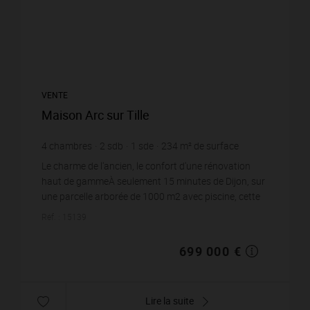
VENTE
Maison Arc sur Tille
4
chambres
2
sdb
1
sde
234
m² de surface
1 060
m² de terrain
2 987,18 €
prix / m²
Le charme de l'ancien, le confort d'une rénovation
haut de gammeÀ seulement 15 minutes de Dijon, sur
une parcelle arborée de 1000 m2 avec piscine, cette
superbe bâtisse de 234m2 combine auth...
Réf. : 15139
699 000 €
Lire la suite