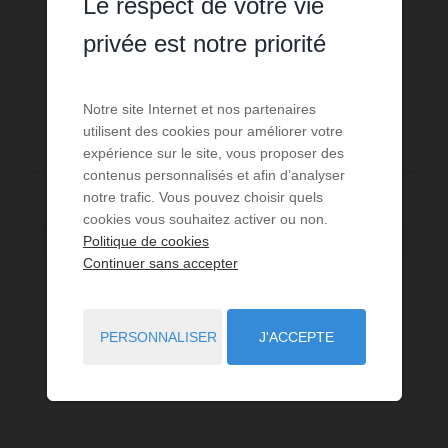
Le respect de votre vie
Dans un environnement bucolique, au calme et sans
vis-à-vis, jolie maison des années 80, de plus de 160
privée est notre priorité
m2,développant au rez-de-chaussée, une belle pièce
de vie donnant sur véranda de 19 m2, une cui...
Réf. : 7874
Notre site Internet et nos partenaires
375 000 €
utilisent des cookies pour améliorer votre
expérience sur le site, vous proposer des
contenus personnalisés et afin d’analyser
notre trafic. Vous pouvez choisir quels
Lire la suite
cookies vous souhaitez activer ou non.
Politique de cookies
Continuer sans accepter
PERSONNALISER
J'ACCEPTE