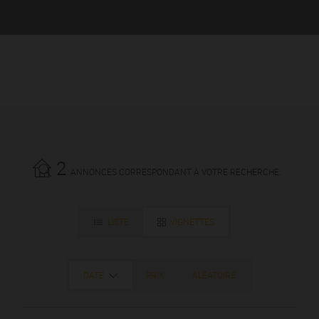
2
ANNONCES CORRESPONDANT À VOTRE RECHERCHE.
LISTE
VIGNETTES
DATE
PRIX
ALÉATOIRE