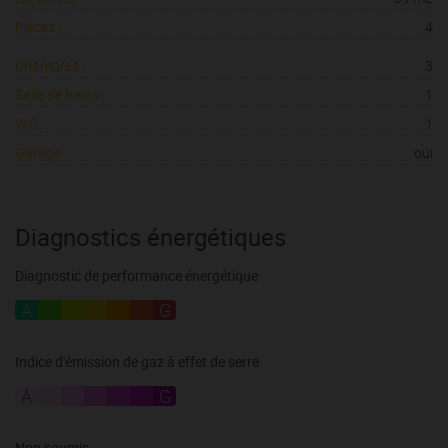
Pièces :
4
Chambres :
3
Salle de bains :
1
WC :
1
Garage :
oui
Diagnostics énergétiques
Diagnostic de performance énergétique
A
B
C
D
E
F
G
Indice d'émission de gaz à effet de serre
A
B
C
D
E
F
G
Non soumis