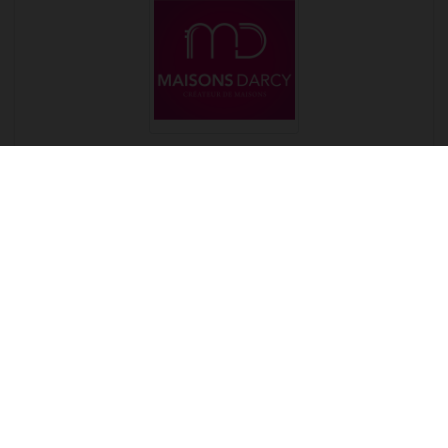
Maison Darcy
03.80.**.**.61
Fiche agence
Site Web
Réf. : 2020-11-09
DEMANDER UNE VISITE
POSER UNE QUESTION