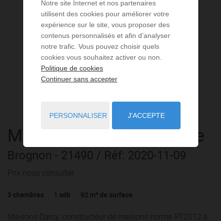
Notre site Internet et nos partenaires
utilisent des cookies pour améliorer votre
expérience sur le site, vous proposer des
contenus personnalisés et afin d’analyser
notre trafic. Vous pouvez choisir quels
cookies vous souhaitez activer ou non.
Politique de cookies
Continuer sans accepter
PERSONNALISER
J'ACCEPTE
Maison
4 pièces
à vendre
Brognon
- 21490
/ Réf: 2020-11-09
Prix nous consulter
3
chambres
1
sdb
92
m² de surface
Maisons Darcy, constructeur de maisons norme RT2012 à