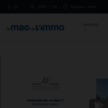
03.80.**.**.09
|
Aujourd'hui
: fermé
ANNONCES