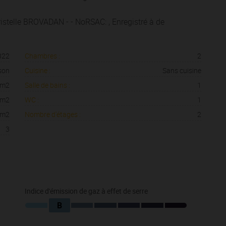
stelle BROVADAN - - NoRSAC: , Enregistré à de
822
Chambres :
2
son
Cuisine :
Sans cuisine
 m2
Salle de bains :
1
 m2
WC :
1
 m2
Nombre d'étages :
2
3
Indice d'émission de gaz à effet de serre
B