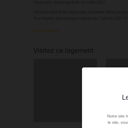
Diagnostic réalisé après le 1er juillet 2021
Montant estimé des dépenses annuelles d'énergie pour
Prix moyens des énergies indexés au 1 janvier 2021-
Plus de détails
Visitez ce logement
Le
Notre site 
le site, vo