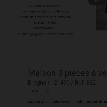
Maison
3 pièces
à v
Brognon
- 21490
/ Réf: 822
220 000 €
220 000 €
2
chambres
1
sdb
89,6
m² de su