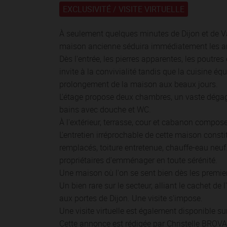
EXCLUSIVITÉ /
VISITE VIRTUELLE
À seulement quelques minutes de Dijon et de Va
maison ancienne séduira immédiatement les am
Dès l'entrée, les pierres apparentes, les poutre
invite à la convivialité tandis que la cuisine éq
prolongement de la maison aux beaux jours.
L'étage propose deux chambres, un vaste dégag
bains avec douche et WC.
À l'extérieur, terrasse, cour et cabanon compos
L'entretien irréprochable de cette maison consti
remplacés, toiture entretenue, chauffe-eau neuf
propriétaires d'emménager en toute sérénité.
Une maison où l'on se sent bien dès les premie
Un bien rare sur le secteur, alliant le cachet de 
aux portes de Dijon. Une visite s'impose.
Une visite virtuelle est également disponible s
Cette annonce est rédigée par Christelle BROV