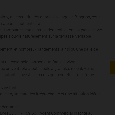
lmy, au coeur du très apprécié village de Brognon, cette
ateurs d'authenticité.
s et l'ambiance chaleureuse donnent le ton. La pièce de vie
uipée s'ouvre naturellement sur la terrasse, véritable
ement, et nombreux rangements, ainsi qu'une salle de
ent un ensemble harmonieux, facile à vivre.
tue un véritable atout : poêle à granulés récent, Velux
... autant d'investissements qui permettent aux futurs
rs instants.
l'ancien, un entretien irréprochable et une situation idéale
ur demande.
ADAN 06 71 71 69 50 - Agent Commercial inscrite au