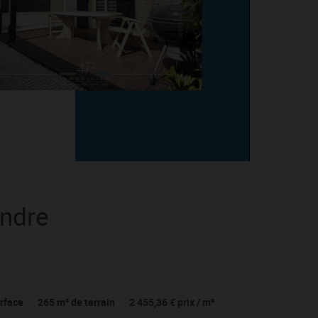
endre
rface
265
m² de terrain
2 455,36 €
prix / m²