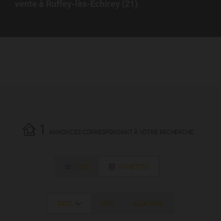
vente à Ruffey-lès-Echirey (21)
.
1
ANNONCES CORRESPONDANT À VOTRE RECHERCHE.
LISTE
VIGNETTES
DATE
PRIX
ALÉATOIRE